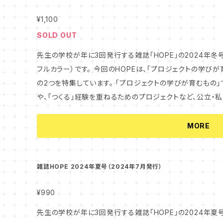
¥1,100
SOLD OUT
先生の学校が年に3回発行する雑誌「HOPE」の2024年冬号（
フルカラー）です。 今回のHOPEは、「プロジェクトの学びが育むもの」と「もっと知りたい！チーム担任制」
の2つを特集しています。 「プロジェクトの学びが育むもの」では、子どもたち世界を広げるプロジェクト
や、「つくる」経験を重ねるためのプロジェクトなど、公立・
材しています。 「もっと知りたい！チーム担任制」では、実際にチーム担任制を導入している学校や自治体
にお話を聞きました。手探りの中で取り組む生の声が、きっと
MORE
先生たちも幸せな学校って？」と考えていらっしゃる先生方の
雑誌HOPE 2024年夏号（2024年7月発行）
¥990
先生の学校が年に3回発行する雑誌「HOPE」の2024年夏号