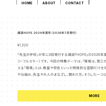
HOME
ABOUT
CONTACT
雑誌HOPE 2026年夏号（2026年7月発行）
¥1,320
「先生の学校」が年に3回発行する雑誌『HOPE』の2026年夏
ジ・フルカラー）です。 今回の特集テーマは、「環境は、第三の教師である。」です。 子どもたちの学びを支
える「環境」とは、教室や校舎といった物理的な空間だけを
や仕組み、先生や大人のまなざし、関わり方。そうした一つ
あり方に大きな影響を与えています。 本特集では、環境づくりに取り組むさまざまな学校を取材しまし
た。 子どもたちが自分らしく過ごし、学びに向かっていくた
し、つくり変えていけるのか。その実践から、これからの学校づくりのヒン
MORE
インタビューのテーマは、「教育とパターン・ランゲージ」で