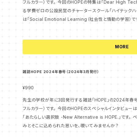
フルカラー）です。 今回のHOPEの特集は「Dear High Tech High」と題し、アメリカ・サンディエゴにあ
る学費ゼロの公設民営のチャータースクール「ハイテックハイ」を取材しました
は「Social Emotional Learning（社会性と情動の
Lとは何か、なぜ今、日本の学校に必要されているのか、専
ませんか？
MORE
雑誌HOPE 2024年春号（2024年3月発行）
¥990
先生の学校が年に3回発行する雑誌「HOPE」の2024年春号
フルカラー）です。 今回のHOPEのスペシャルインタビューは「分かり合えないは、越えられる。」、特集は
「あたらしい選択肢 -New Alternative is HOPE.」です。 ページをめくるごとに出会える、多様な取り組
みとそこに込められた思いを、覗いてみませんか？