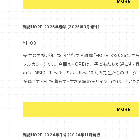
MORE
雑誌HOPE 2025年春号（2025年3月発行）
¥1,100
先生の学校が年に3回発行する雑誌「HOPE」の2025年春号
フルカラー）です。 今回のHOPEは、「子どもたちが過ごす・育つ・暮らす・生きる場のデザイン。」と「Lead
er's INSIGHT 〜3つのルール〜 10人の先生たちのリーダー論」
が過ごす・育つ・暮らす・生きる場のデザイン。」では、子どもた
人々が、何を大切にし、どんな社会を築こうとしているのかを探ります。 「Leader's INS
ルール〜 10人の先生たちのリーダー論」では、2023年5月からス
NSIGHT 〜3つのルール〜」で取り上げた10人の先生た
MORE
雑誌HOPE 2024年冬号（2024年11月発行）