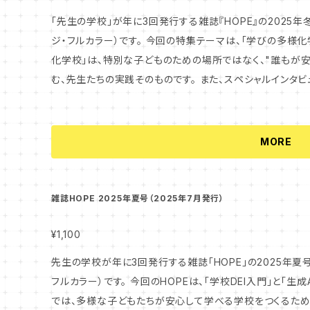
「先生の学校」が年に3回発行する雑誌『HOPE』の2025年冬
ジ・フルカラー）です。 今回の特集テーマは、「学びの多様化学校」。 全国に広がりはじめた「学びの多様
化学校」は、特別な子どものための場所ではなく、"誰もが
む、先生たちの実践そのものです。 また、スペシャルインタビューは、オランダ発のシティズンシップ教育
「ピースフルスクールプログラム」です。オランダ発のこのプ
実践者の声とともに紹介しています。 教育のいまをまっすぐに見つめ、明日の教室を考える一冊です。 ぜ
ひ手に取ってお読みください。
MORE
雑誌HOPE 2025年夏号（2025年7月発行）
¥1,100
先生の学校が年に3回発行する雑誌「HOPE」の2025年夏号
フルカラー）です。 今回のHOPEは、「学校DEI入門」と「生成AI」の2つを特集しています。 「学校DEI入門」
では、多様な子どもたちが安心して学べる学校をつくるた