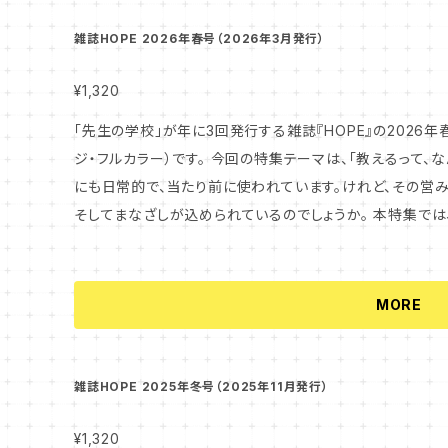
い知恵がたくさん眠っています。日々の実践の中で大切にさ
こと、あの先生だからできるように見えていたこと。そうし
雑誌HOPE 2026年春号（2026年3月発行）
く「パターン・ランゲージ」の可能性について紐解きます。 教育の現場にある知恵とまなざしを、改めて見
つめる一冊です。 ぜひ手に取ってお読みください。
¥1,320
「先生の学校」が年に3回発行する雑誌『HOPE』の2026年春
ジ・フルカラー）です。 今回の特集テーマは、「教えるって、なんだろう？」。 「教える」という言葉は、あまり
にも日常的で、当たり前に使われています。けれど、その営
そしてまなざしが込められているのでしょうか。 本特集では、哲学者・研究者・教育者・実践者など、それ
ぞれの立場から「教えるとは何か」を取材しました。さまざ
る」という営みの本質をたどります。 また、スペシャルインタビューのテーマは、「もし、学校に臨床心理の
専門家が日常的に“いる”としたら？」。 学校に臨床心理の専門家が“いる”ことは、何を変えるのか。日常
MORE
に専門家がいる学校の風景とともに、その背景にある臨床心理の視点を紐
すぐに見つめ、「教える」という営みを、改めて考える一冊で
雑誌HOPE 2025年冬号（2025年11月発行）
¥1,320