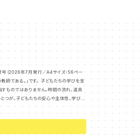
号（2026年7月発行／A4サイズ・56ペー
指すものではありません。時間の流れ、道具
ひとつが、子どもたちの安心や主体性、学びの
めに、学校という環境をどのように見つめ直
トを探ります。 また、スペシャル
す。 教育の現場には、まだ名前のついていな