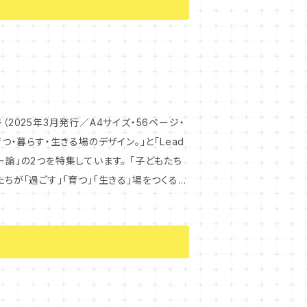
（2025年3月発行／A4サイズ・56ページ・
の2つを特集しています。 「子どもたち
ちが「過ごす」「育つ」「生きる」場をつくる
IGHT 〜3つの
タートしたYouTube番組「Leader's I
ちのリーダー論を抜粋して紹介します。