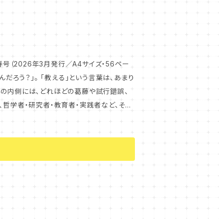
れていること、経験の中から身についてきた
た暗黙知を言葉にし、次の実践へとつないでい
号（2026年3月発行／A4サイズ・56ペー
みの内側には、どれほどの葛藤や試行錯誤、
まな専門家の声や現場の事例を通して、「教え
解きます。 教育のいまをまっ
す。 ぜひ手に取ってお読みください。