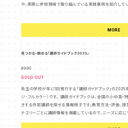
や、実際に学校現場で取り組んでいる実践事例を紹介していま
クルージョン）という言葉が気になっている方にぴったりの内容です。 「生成AI」特集では
際に授業や校務で生成AIを活用しているリアルな事例を紹
業務に役立つヒントが詰まっています。
MORE
見つかる・頼める「講師ガイドブック2025」
¥990
SOLD OUT
先生の学校が年に1回発行する「講師ガイドブック」の2025年
ジ・フルカラー）です。 講師ガイドブックは、全国の小中高・特別支援学校の先生方が、授業や研修にお招
きする外部講師を探せる情報冊子です。教育方法・評価、探究
テゴリーごとに講師情報を掲載しているので、ニーズに応じ